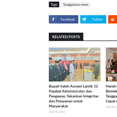
Tags
Tanggamus.news
Facebook
Twitter
RELATED POSTS
Bupati Saleh Asnawi Lantik 12
Hendr
Pejabat Administrator dan
Bimte
Pengawas, Tekankan Integritas
Tangga
dan Pelayanan untuk
Cepat 
Masyarakat
July 06,
July 06, 2026