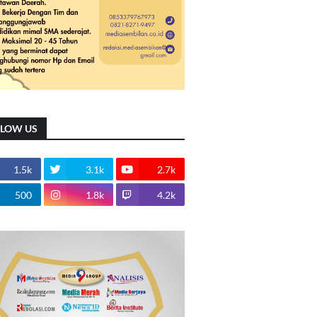
LLOW US
1.5k
3.1k
2.7k
500
1.8k
4.2k