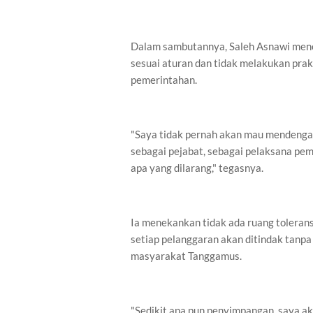
Dalam sambutannya, Saleh Asnawi mene
sesuai aturan dan tidak melakukan pra
pemerintahan.
"Saya tidak pernah akan mau mendengar
sebagai pejabat, sebagai pelaksana pem
apa yang dilarang," tegasnya.
Ia menekankan tidak ada ruang toleran
setiap pelanggaran akan ditindak tanp
masyarakat Tanggamus.
"Sedikit apa pun penyimpangan, saya ak