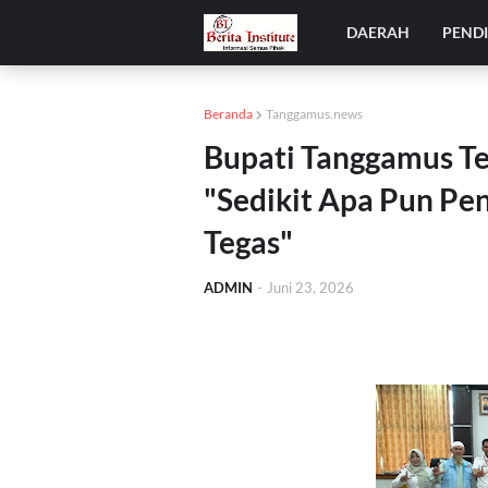
DAERAH
PEND
Beranda
Tanggamus.news
Bupati Tanggamus Te
"Sedikit Apa Pun Pe
Tegas"
ADMIN
-
Juni 23, 2026