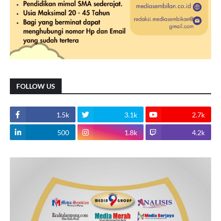
FOLLOW US
1.5k
3.1k
2.7k
500
1.8k
4.2k