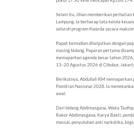
pukul 17.30 WIB mencapai Rp166.174.
Selain itu, Jihan memberikan perhatia
Lampung. Ia berharap tata kelola keua
seluruh program Kwarda secara maksim
Rapat kemudian dilanjutkan dengan pap
masing bidang. Paparan pertama disam
memaparkan agenda besar tahun 2026, 
13–20 Agustus 2026 di Cibubur, Jakart
Berikutnya, Abdullah RM memaparkan p
Pamitran Nasional 2028. Ia menekankan
awal.
Dari bidang Abdimasgana, Waka Taufiqul
Rakor Abdimasgana, Karya Bakti, pembi
massal, penyuluhan anti narkotika, keg