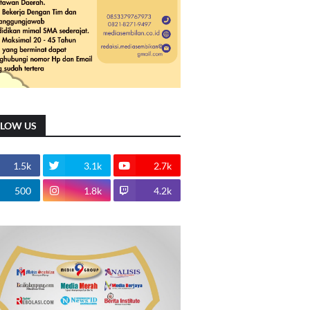
LLOW US
1.5k
3.1k
2.7k
500
1.8k
4.2k