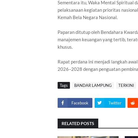
Sementara itu, Waka Mental Spiritual 
pelaksanaan kegiatan prioritas nasiona
Kemah Bela Negara Nasional.
Paparan ditutup oleh Bendahara Kward
manajemen keuangan yang tertib, teratu
khusus.
Rapat perdana ini menjadi langkah aw
2026–2028 dengan penguatan pembinaan
Tags
BANDAR LAMPUNG
TERKINI
Facebook
Twitter
RELATED POSTS