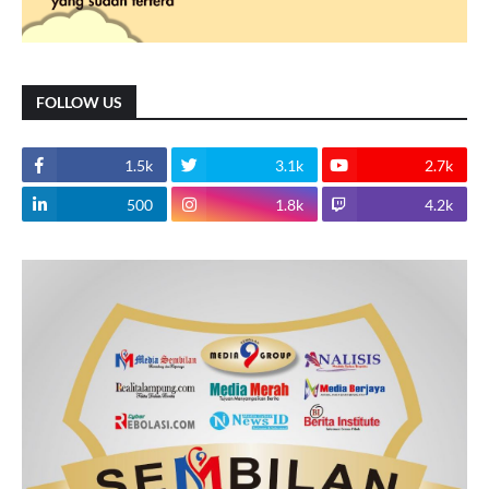
FOLLOW US
1.5k
3.1k
2.7k
500
1.8k
4.2k