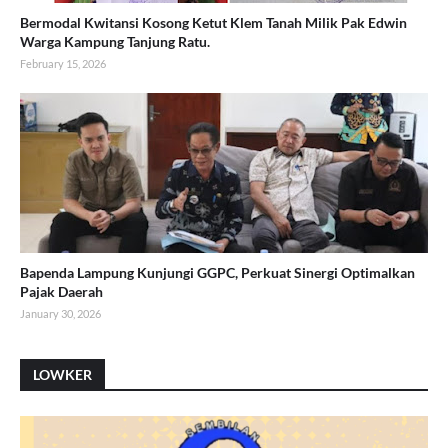
Bermodal Kwitansi Kosong Ketut Klem Tanah Milik Pak Edwin
Warga Kampung Tanjung Ratu.
February 15, 2026
Bapenda Lampung Kunjungi GGPC, Perkuat Sinergi Optimalkan
Pajak Daerah
January 30, 2026
LOWKER