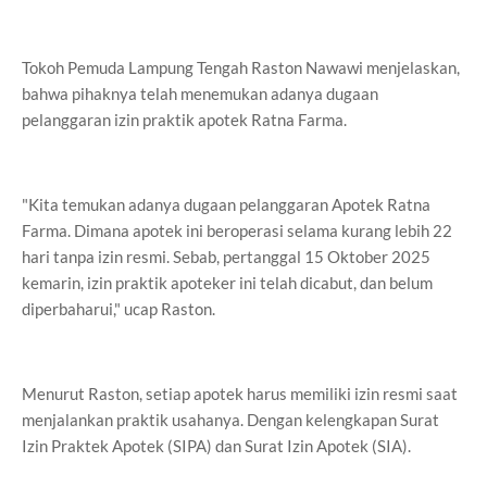
Tokoh Pemuda Lampung Tengah Raston Nawawi menjelaskan,
bahwa pihaknya telah menemukan adanya dugaan
pelanggaran izin praktik apotek Ratna Farma.
"Kita temukan adanya dugaan pelanggaran Apotek Ratna
Farma. Dimana apotek ini beroperasi selama kurang lebih 22
hari tanpa izin resmi. Sebab, pertanggal 15 Oktober 2025
kemarin, izin praktik apoteker ini telah dicabut, dan belum
diperbaharui," ucap Raston.
Menurut Raston, setiap apotek harus memiliki izin resmi saat
menjalankan praktik usahanya. Dengan kelengkapan Surat
Izin Praktek Apotek (SIPA) dan Surat Izin Apotek (SIA).