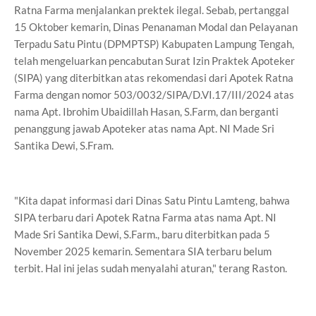
Ratna Farma menjalankan prektek ilegal. Sebab, pertanggal
15 Oktober kemarin, Dinas Penanaman Modal dan Pelayanan
Terpadu Satu Pintu (DPMPTSP) Kabupaten Lampung Tengah,
telah mengeluarkan pencabutan Surat Izin Praktek Apoteker
(SIPA) yang diterbitkan atas rekomendasi dari Apotek Ratna
Farma dengan nomor 503/0032/SIPA/D.VI.17/III/2024 atas
nama Apt. Ibrohim Ubaidillah Hasan, S.Farm, dan berganti
penanggung jawab Apoteker atas nama Apt. NI Made Sri
Santika Dewi, S.Fram.
"Kita dapat informasi dari Dinas Satu Pintu Lamteng, bahwa
SIPA terbaru dari Apotek Ratna Farma atas nama Apt. NI
Made Sri Santika Dewi, S.Farm., baru diterbitkan pada 5
November 2025 kemarin. Sementara SIA terbaru belum
terbit. Hal ini jelas sudah menyalahi aturan," terang Raston.