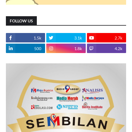
FOLLOW US
1.5k
3.1k
2.7k
500
1.8k
4.2k