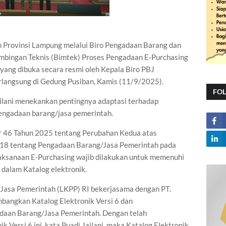
 Provinsi Lampung melalui Biro Pengadaan Barang dan
Bimbingan Teknis (Bimtek) Proses Pengadaan E-Purchasing
yang dibuka secara resmi oleh Kepala Biro PBJ
erlangsung di Gedung Pusiban, Kamis (11/9/2025).
FO
ilani menekankan pentingnya adaptasi terhadap
pengadaan barang/jasa pemerintah.
 46 Tahun 2025 tentang Perubahan Kedua atas
018 tentang Pengadaan Barang/Jasa Pemerintah pada
aksanaan E-Purchasing wajib dilakukan untuk memenuhi
 dalam Katalog elektronik.
asa Pemerintah (LKPP) RI bekerjasama dengan PT.
bangkan Katalog Elektronik Versi 6 dan
daan Barang/Jasa Pemerintah. Dengan telah
 Versi 6 ini, kata Puadi Jailani, maka Katalog Elektronik