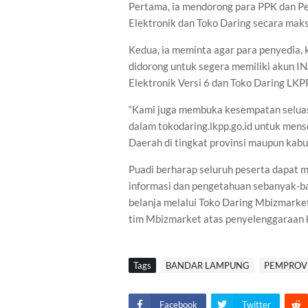
Pertama, ia mendorong para PPK dan P
Elektronik dan Toko Daring secara mak
Kedua, ia meminta agar para penyedia
didorong untuk segera memiliki akun
Elektronik Versi 6 dan Toko Daring LKPP
“Kami juga membuka kesempatan seluas
dalam tokodaring.lkpp.go.id untuk mens
Daerah di tingkat provinsi maupun kab
Puadi berharap seluruh peserta dapat
informasi dan pengetahuan sebanyak-b
belanja melalui Toko Daring Mbizmarke
tim Mbizmarket atas penyelenggaraan keg
Tags
BANDAR LAMPUNG
PEMPROV
Facebook
Twitter