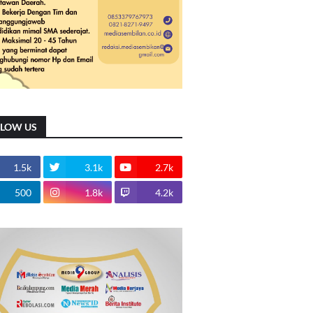
LLOW US
1.5k
3.1k
2.7k
500
1.8k
4.2k