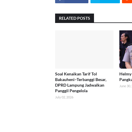
RELATED POSTS
Soal Kenaikan Tarif Tol
Helmy 
Bakauheni–Terbanggi Besar,
Pangk
DPRD Lampung Jadwalkan
June 30,
Panggil Pengelola
July 02, 2026