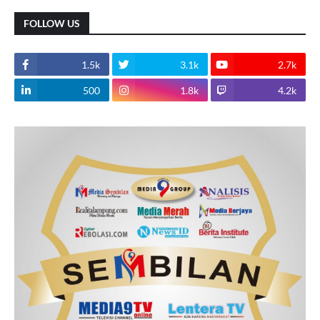
FOLLOW US
1.5k
3.1k
2.7k
500
1.8k
4.2k