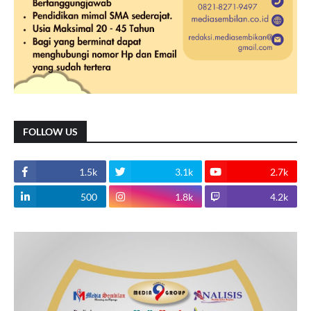
FOLLOW US
1.5k
3.1k
2.7k
500
1.8k
4.2k