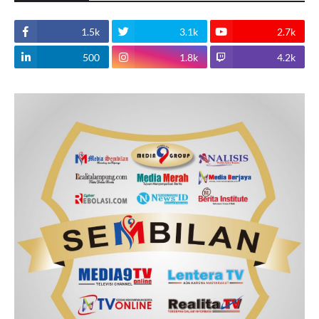
1.5k
3.1k
2.7k
500
1.8k
4.2k