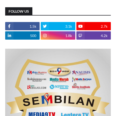
FOLLOW US
1.5k
3.1k
2.7k
500
1.8k
4.2k