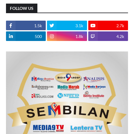
FOLLOW US
1.5k
3.1k
2.7k
500
1.8k
4.2k