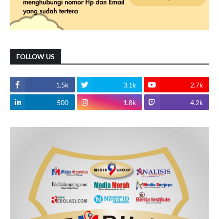
FOLLOW US
1.5k
3.1k
2.7k
500
1.8k
4.2k