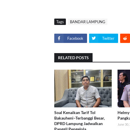
Tags
BANDAR LAMPUNG
Facebook
Twitter
RELATED POSTS
Soal Kenaikan Tarif Tol
Helmy 
Bakauheni–Terbanggi Besar,
Pangk
DPRD Lampung Jadwalkan
June 30,
Panggil Pengelola