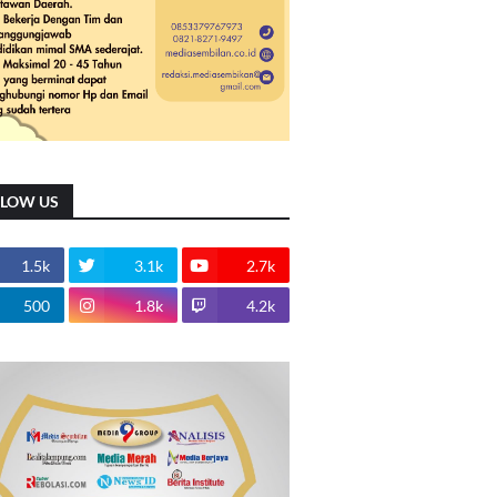
LLOW US
1.5k
3.1k
2.7k
500
1.8k
4.2k