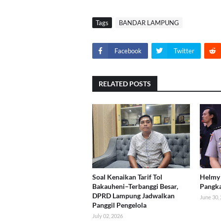
Tags
BANDAR LAMPUNG
Facebook
Twitter
RELATED POSTS
Soal Kenaikan Tarif Tol
Helmy 
Bakauheni–Terbanggi Besar,
Pangk
DPRD Lampung Jadwalkan
June 30,
Panggil Pengelola
July 02, 2026