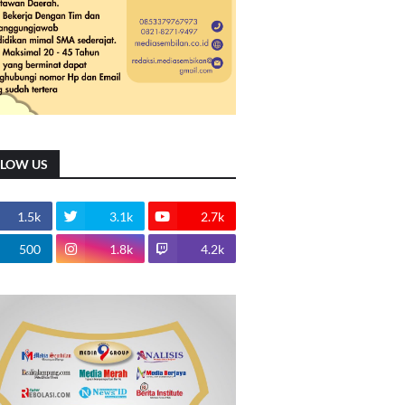
LLOW US
1.5k
3.1k
2.7k
500
1.8k
4.2k