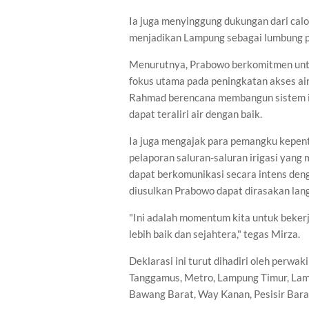
Ia juga menyinggung dukungan dari calo
menjadikan Lampung sebagai lumbung p
Menurutnya, Prabowo berkomitmen unt
fokus utama pada peningkatan akses air
Rahmad berencana membangun sistem iri
dapat teraliri air dengan baik.
Ia juga mengajak para pemangku kepen
pelaporan saluran-saluran irigasi ya
dapat berkomunikasi secara intens de
diusulkan Prabowo dapat dirasakan la
"Ini adalah momentum kita untuk beke
lebih baik dan sejahtera," tegas Mirza.
Deklarasi ini turut dihadiri oleh perwa
Tanggamus, Metro, Lampung Timur, Lam
Bawang Barat, Way Kanan, Pesisir Barat