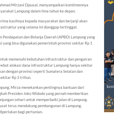
ahmad Mirzani Djausal, menyampaikan komitmennya
yarakat Lampung dalam lima tahun ke depan.
erima kasihnya kepada masyarakat dan berjanji akan
struktur yang selama ini dianggap tertinggal.
an Pendapatan dan Belanja Daerah (APBD) Lampung yang
asi yang bisa digunakan pemerintah provinsi sekitar Rp 1
 untuk memenuhi kebutuhan infrastruktur dan pengairan
ebut alokasi dana infrastruktur Lampung hanya sekitar
ngkan dengan provinsi seperti Sumatera Selatan dan
itar Rp 3 triliun.
ung, Mirza menekankan pentingnya bantuan dari
angkah Presiden Joko Widodo yang pernah memberikan
unjungan sehari untuk memperbaiki jalan di Lampung.
 pusat terus mendukung pembangunan di Lampung,
diperlukan bagi pertanian.