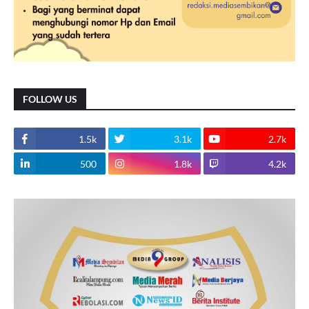
FOLLOW US
1.5k
3.1k
2.7k
500
1.8k
4.2k