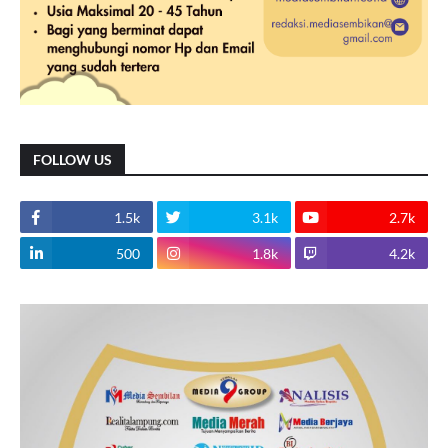
FOLLOW US
1.5k
3.1k
2.7k
500
1.8k
4.2k