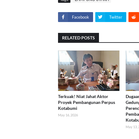
Facebook
Twitter
RELATED POSTS
Terkuak! Niat Jahat Aktor
Dugaa
Proyek Pembangunan Perpus
Gedung
Kotabumi
Peren
Pemba
May 16, 2026
Kotabu
May 13, 