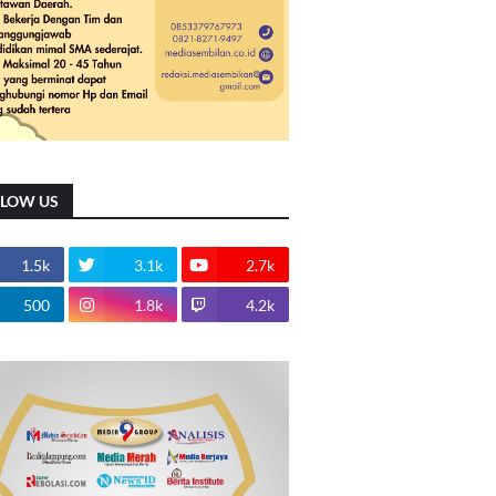
LLOW US
1.5k
3.1k
2.7k
500
1.8k
4.2k