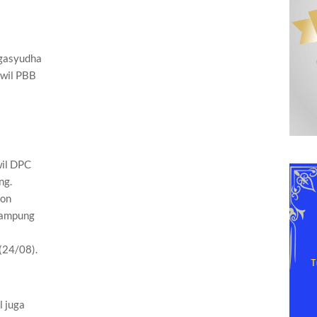
gasyudha
rwil PBB
wil DPC
ng.
pon
Lampung
(24/08).
l juga