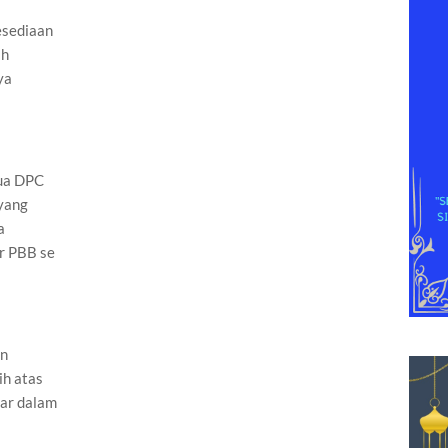
esediaan
ah
ya
tua DPC
yang
a
r PBB se
an
ih atas
uar dalam