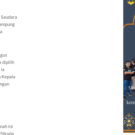
a Saudara
Lampung
ya
Agus
dipilih
 ia
n Kepala
engan
ah ini
Pilkada