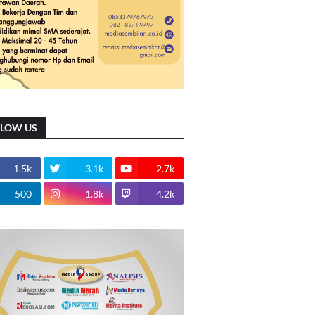
LLOW US
1.5k
3.1k
2.7k
500
1.8k
4.2k