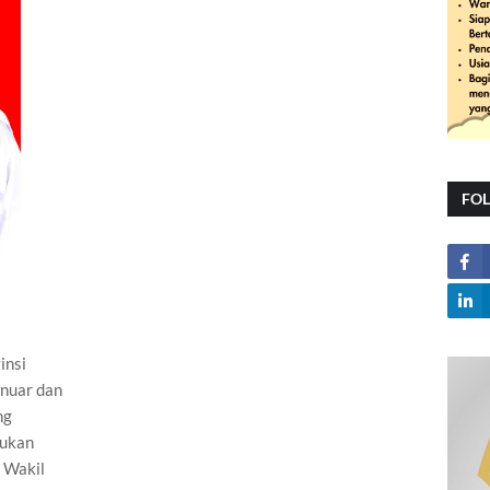
FO
insi
anuar dan
ng
kukan
 Wakil