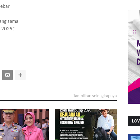
lebar
yang sama
-2029,"
Tampilkan selengkapnya
LO