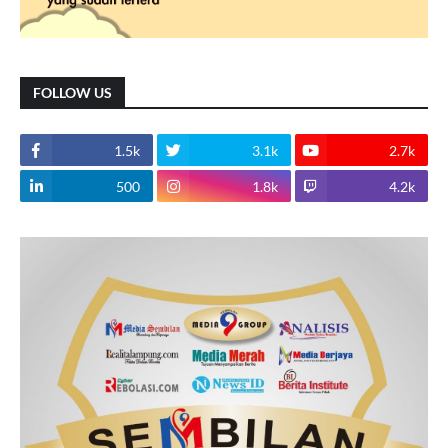
FOLLOW US
1.5k
3.1k
2.7k
500
1.8k
4.2k