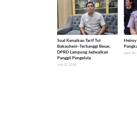
Soal Kenaikan Tarif Tol
Helmy 
Bakauheni–Terbanggi Besar,
Pangk
DPRD Lampung Jadwalkan
June 30,
Panggil Pengelola
July 02, 2026