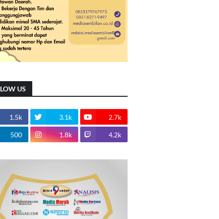
LLOW US
1.5k
3.1k
2.7k
500
1.8k
4.2k