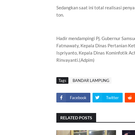
Sedangkan saat ini total realisasi pen
ton.
Hadir mendampingi Pj. Gubernur Samsud
Fatmawaty, Kepala Dinas Pertanian Ke
Ispriyanto, Kepala Dinas Kominfotik A
Rinvayanti.(Adpim)
Tags
BANDAR LAMPUNG
Facebook
Twitter
RELATED POSTS