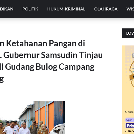
IDIKAN
POLITIK
HUKUM-KRIMINAL
OLAHRAGA
WI
LO
n Ketahanan Pangan di
j. Gubernur Samsudin Tinjau
di Gudang Bulog Campang
g