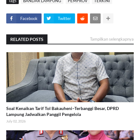
Tags
BANDAR LAMPUNG
PEMPROV
TERKINI
Facebook
Twitter
RELATED POSTS
Tampilkan selengkapnya
Soal Kenaikan Tarif Tol Bakauheni–Terbanggi Besar, DPRD
Lampung Jadwalkan Panggil Pengelola
July 02, 2026