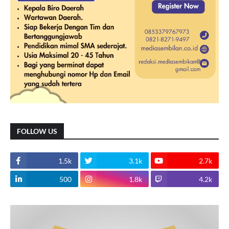
FOLLOW US
1.5k
3.1k
2.7k
500
1.8k
4.2k