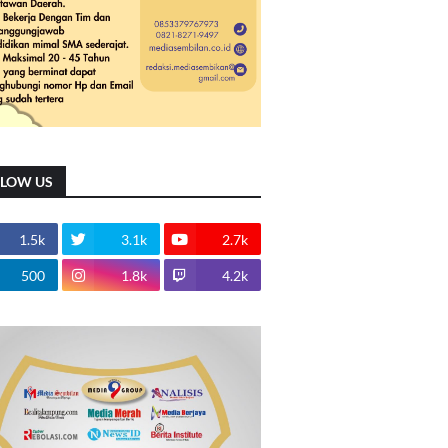
LLOW US
1.5k
3.1k
2.7k
500
1.8k
4.2k