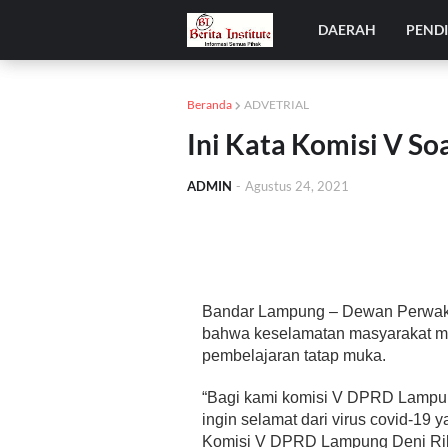
DAERAH
PEND
Beranda
ADVETRIAL
Ini Kata Komisi V S
ADMIN
-
Agustus 24, 2021
Bandar Lampung – Dewan Perwaki
bahwa keselamatan masyarakat m
pembelajaran tatap muka.
“Bagi kami komisi V DPRD Lampun
ingin selamat dari virus covid-19
Komisi V DPRD Lampung Deni Rib