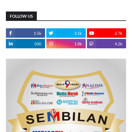
FOLLOW US
1.5k
3.1k
2.7k
500
1.8k
4.2k