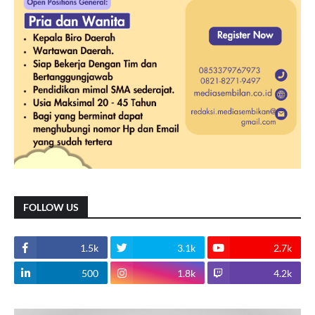
FOLLOW US
1.5k
3.1k
2.7k
500
1.8k
4.2k