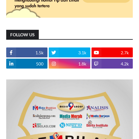
FOLLOW US
1.5k
3.1k
2.7k
500
1.8k
4.2k