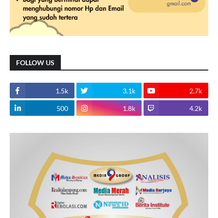
FOLLOW US
1.5k
3.1k
2.7k
500
1.8k
4.2k