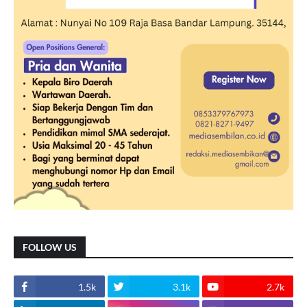
FOLLOW US
1.5k
3.1k
2.7k