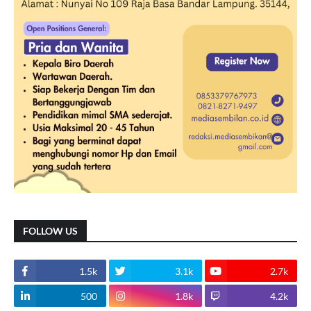
FOLLOW US
1.5k
3.1k
2.7k
500
1.8k
4.2k