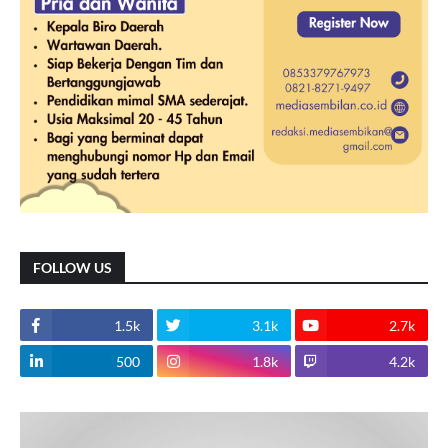
FOLLOW US
1.5k
3.1k
2.7k
500
1.8k
4.2k