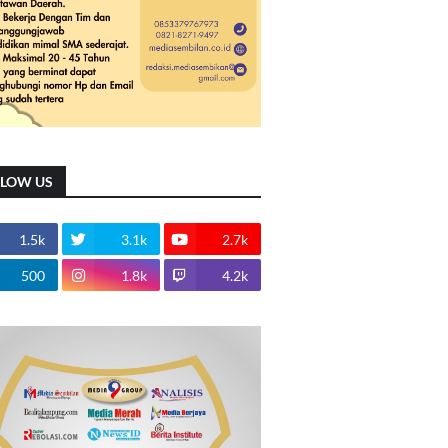
LLOW US
1.5k
3.1k
2.7k
500
1.8k
4.2k