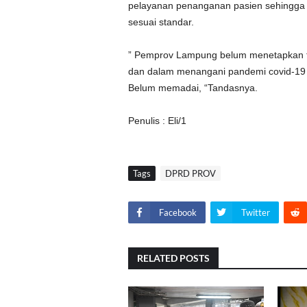
pelayanan penanganan pasien sehingga b
sesuai standar.
” Pemprov Lampung belum menetapkan ta
dan dalam menangani pandemi covid-19 
Belum memadai, “Tandasnya.
Penulis : Eli/1
Tags
DPRD PROV
Facebook
Twitter
RELATED POSTS