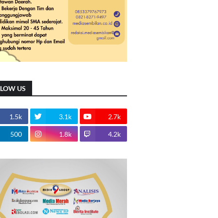
LLOW US
1.5k
3.1k
2.7k
500
1.8k
4.2k