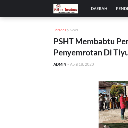
DAERAH
PEND
Beranda
News
PSHT Membabtu Pem
Penyemrotan Di Tiy
ADMIN
-
April 18, 2020