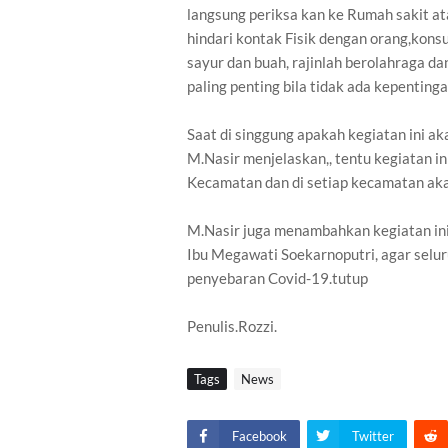
langsung periksa kan ke Rumah sakit at
hindari kontak Fisik dengan orang,kon
sayur dan buah, rajinlah berolahraga d
paling penting bila tidak ada kepenting
Saat di singgung apakah kegiatan ini a
M.Nasir menjelaskan,, tentu kegiatan i
Kecamatan dan di setiap kecamatan akan 
M.Nasir juga menambahkan kegiatan ini
Ibu Megawati Soekarnoputri, agar selu
penyebaran Covid-19.tutup
Penulis.Rozzi.
Tags
News
Facebook
Twitter