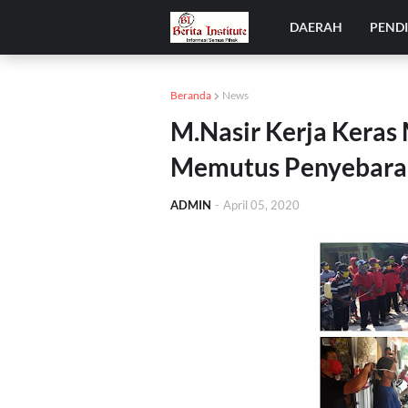
DAERAH
PEND
Beranda
News
M.Nasir Kerja Keras
Memutus Penyebaran
ADMIN
-
April 05, 2020