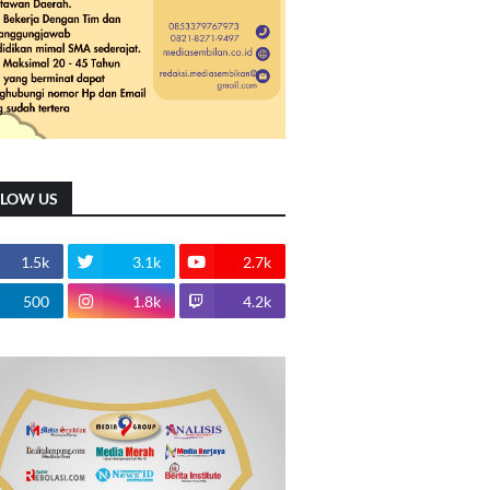
LLOW US
1.5k
3.1k
2.7k
500
1.8k
4.2k