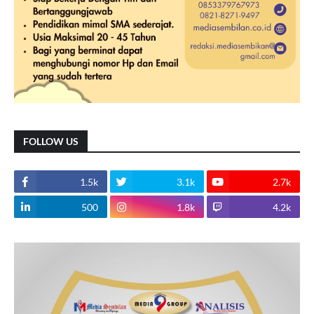
FOLLOW US
1.5k
3.1k
2.7k
500
1.8k
4.2k