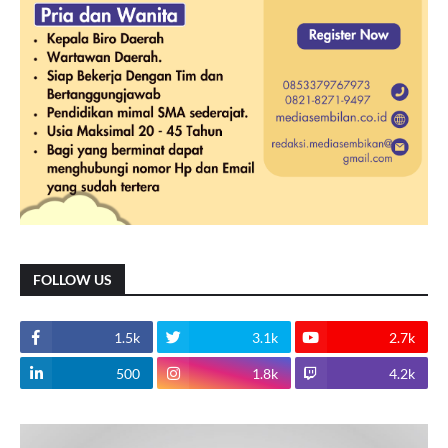
FOLLOW US
1.5k
3.1k
2.7k
500
1.8k
4.2k