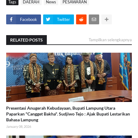
Tags
DAERAH
News
PESAWARAN
Facebook
Twitter
RELATED POSTS
Tampilkan selengkapnya
Presentasi Anugerah Kebudayaan, Bupati Lampung Utara
Paparkan "Cangget Bakha". Sudjiwo Tejo : Ajak Bupati Lestarikan
Bahasa Lampung
January 08, 2026