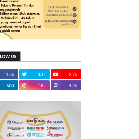
LLOW US
1.5k
3.1k
2.7k
500
1.8k
4.2k