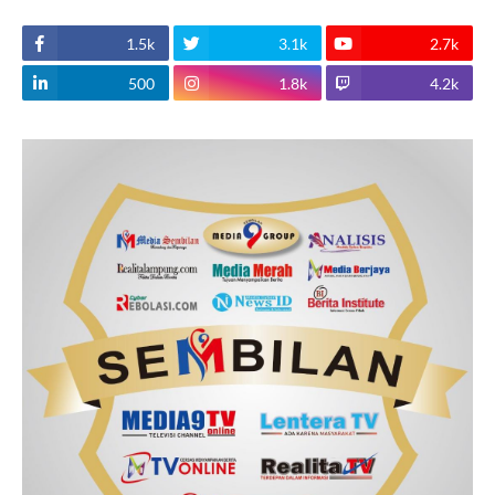
1.5k
3.1k
2.7k
500
1.8k
4.2k