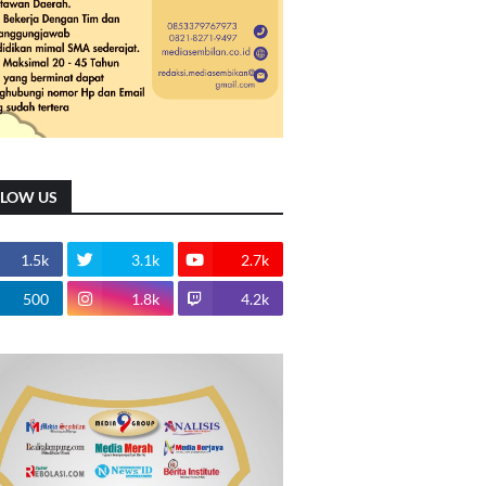
LLOW US
1.5k
3.1k
2.7k
500
1.8k
4.2k