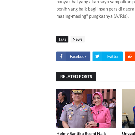
banyak hal yang akan saya sampaikan pa
benih yang baik bagi insan pers di dae
masing-masing" pungkasnya (A/Rls).
Tags
News
Facebook
Twitter
RELATED POSTS
Helmy Santika Resmi Naik
Unggul