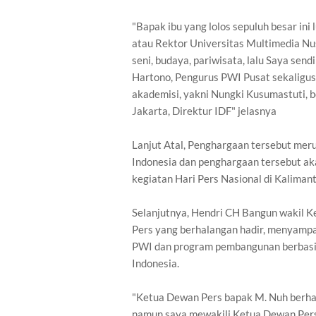
"Bapak ibu yang lolos sepuluh besar ini
atau Rektor Universitas Multimedia Nu
seni, budaya, pariwisata, lalu Saya sen
Hartono, Pengurus PWI Pusat sekaligus 
akademisi, yakni Nungki Kusumastuti, be
Jakarta, Direktur IDF" jelasnya
Lanjut Atal, Penghargaan tersebut me
Indonesia dan penghargaan tersebut ak
kegiatan Hari Pers Nasional di Kalimant
Selanjutnya, Hendri CH Bangun wakil
Pers yang berhalangan hadir, menyampa
PWI dan program pembangunan berbasis
Indonesia.
"Ketua Dewan Pers bapak M. Nuh berhalan
namun saya mewakili Ketua Dewan Per