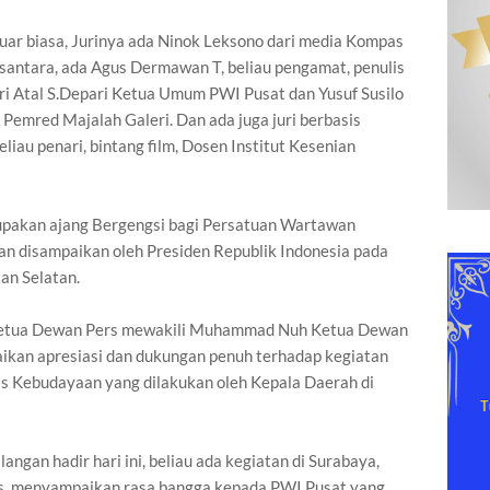
 luar biasa, Jurinya ada Ninok Leksono dari media Kompas
santara, ada Agus Dermawan T, beliau pengamat, penulis
diri Atal S.Depari Ketua Umum PWI Pusat dan Yusuf Susilo
Pemred Majalah Galeri. Dan ada juga juri berbasis
liau penari, bintang film, Dosen Institut Kesenian
rupakan ajang Bergengsi bagi Persatuan Wartawan
an disampaikan oleh Presiden Republik Indonesia pada
an Selatan.
 Ketua Dewan Pers mewakili Muhammad Nuh Ketua Dewan
ikan apresiasi dan dukungan penuh terhadap kegiatan
 Kebudayaan yang dilakukan oleh Kepala Daerah di
gan hadir hari ini, beliau ada kegiatan di Surabaya,
s, menyampaikan rasa bangga kepada PWI Pusat yang