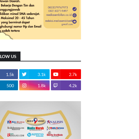
LLOW US
1.5k
3.1k
2.7k
500
1.8k
4.2k