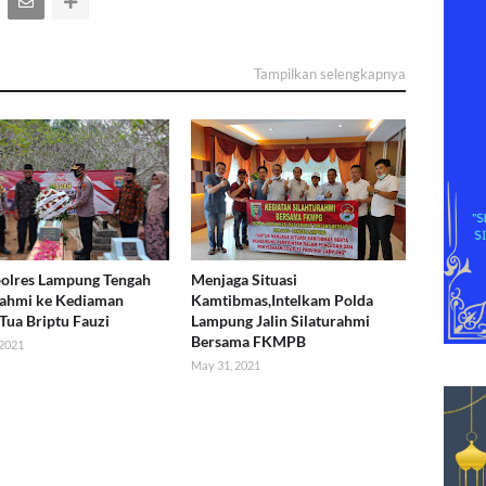
Tampilkan selengkapnya
olres Lampung Tengah
Menjaga Situasi
rahmi ke Kediaman
Kamtibmas,Intelkam Polda
Tua Briptu Fauzi
Lampung Jalin Silaturahmi
Bersama FKMPB
 2021
May 31, 2021