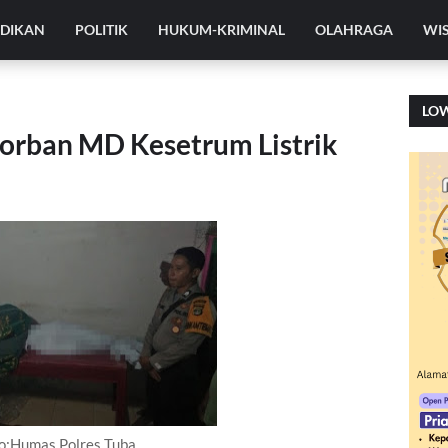
IDIKAN
POLITIK
HUKUM-KRIMINAL
OLAHRAGA
WI
LO
Korban MD Kesetrum Listrik
o:Humas Polres Tuba